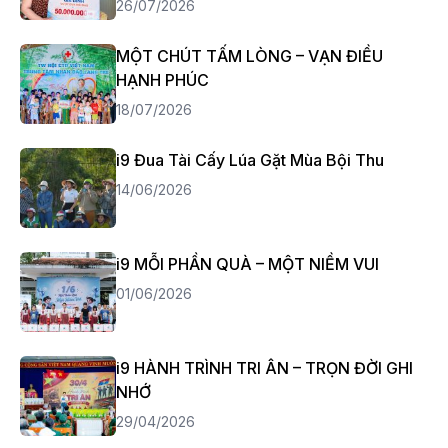
26/07/2026
MỘT CHÚT TẤM LÒNG – VẠN ĐIỀU
HẠNH PHÚC
18/07/2026
i9 Đua Tài Cấy Lúa Gặt Mùa Bội Thu
14/06/2026
i9 MỖI PHẦN QUÀ – MỘT NIỀM VUI
01/06/2026
i9 HÀNH TRÌNH TRI ÂN – TRỌN ĐỜI GHI
NHỚ
29/04/2026