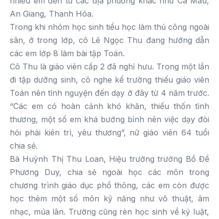
nhiều em đến từ các địa phương khác như Cà Mau,
An Giang, Thanh Hóa.
Trong khi nhóm học sinh tiểu học làm thủ công ngoài
sân, ở trong lớp, cô Lê Ngọc Thu đang hướng dẫn
các em lớp 8 làm bài tập Toán.
Cô Thu là giáo viên cấp 2 đã nghỉ hưu. Trong một lần
đi tập dưỡng sinh, cô nghe kể trường thiếu giáo viên
Toán nên tình nguyện đến dạy ở đây từ 4 năm trước.
“Các em có hoàn cảnh khó khăn, thiếu thốn tình
thương, một số em khá bướng bỉnh nên việc dạy đòi
hỏi phải kiên trì, yêu thương”, nữ giáo viên 64 tuổi
chia sẻ.
Bà Huỳnh Thị Thu Loan, Hiệu trưởng trường Bồ Đề
Phương Duy, chia sẻ ngoài học các môn trong
chương trình giáo dục phổ thông, các em còn được
học thêm một số môn kỹ năng như võ thuật, âm
nhạc, múa lân. Trường cũng rèn học sinh về kỷ luật,