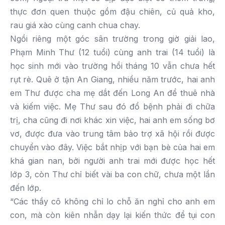
thực đơn quen thuộc gồm đậu chiên, củ quả kho,
rau giá xào cùng canh chua chay.
Ngồi riêng một góc sân trường trong giờ giải lao,
Phạm Minh Thư (12 tuổi) cùng anh trai (14 tuổi) là
học sinh mới vào trường hồi tháng 10 vẫn chưa hết
rụt rè. Quê ở tận An Giang, nhiều năm trước, hai anh
em Thư được cha mẹ dắt đến Long An để thuê nhà
và kiếm việc. Mẹ Thư sau đó đổ bệnh phải đi chữa
trị, cha cũng đi nơi khác xin việc, hai anh em sống bơ
vơ, được đưa vào trung tâm bảo trợ xã hội rồi được
chuyển vào đây. Việc bắt nhịp với bạn bè của hai em
khá gian nan, bởi người anh trai mới được học hết
lớp 3, còn Thư chỉ biết vài ba con chữ, chưa một lần
đến lớp.
“Các thầy cô không chỉ lo chỗ ăn nghỉ cho anh em
con, mà còn kiên nhẫn dạy lại kiến thức để tụi con