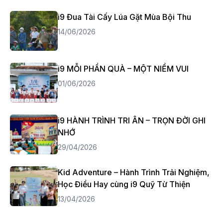
i9 Đua Tài Cấy Lúa Gặt Mùa Bội Thu
14/06/2026
i9 MỖI PHẦN QUÀ – MỘT NIỀM VUI
01/06/2026
i9 HÀNH TRÌNH TRI ÂN – TRỌN ĐỜI GHI
NHỚ
29/04/2026
Kid Adventure – Hành Trình Trải Nghiệm,
Học Điều Hay cùng i9 Quỹ Từ Thiện
13/04/2026