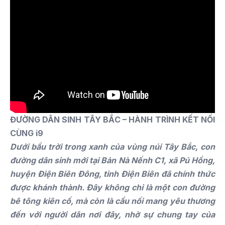
ĐƯỜNG DÂN SINH TÂY BẮC – HÀNH TRÌNH KẾT NỐI
CÙNG i9
Dưới bầu trời trong xanh của vùng núi Tây Bắc, con
đường dân sinh mới tại Bản Nà Nếnh C1, xã Pú Hồng,
huyện Điện Biên Đông, tỉnh Điện Biên đã chính thức
được khánh thành. Đây không chỉ là một con đường
bê tông kiên cố, mà còn là cầu nối mang yêu thương
đến với người dân nơi đây, nhờ sự chung tay của