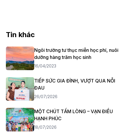
Tin khác
Ngôi trường tư thục miễn học phí, nuôi
dưỡng hàng trăm học sinh
16/04/2023
TIẾP SỨC GIA ĐÌNH, VƯỢT QUA NỖI
ĐAU
26/07/2026
MỘT CHÚT TẤM LÒNG – VẠN ĐIỀU
HẠNH PHÚC
18/07/2026