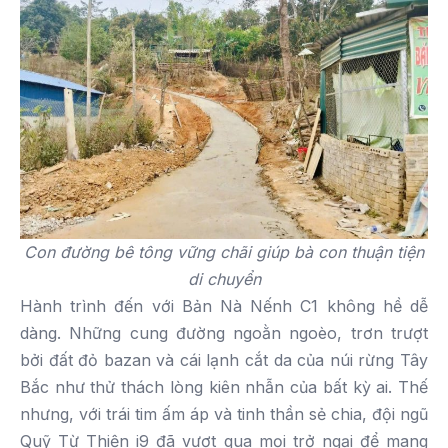
Con đường bê tông vững chãi giúp bà con thuận tiện
di chuyển
Hành trình đến với Bản Nà Nếnh C1 không hề dễ
dàng. Những cung đường ngoằn ngoèo, trơn trượt
bởi đất đỏ bazan và cái lạnh cắt da của núi rừng Tây
Bắc như thử thách lòng kiên nhẫn của bất kỳ ai. Thế
nhưng, với trái tim ấm áp và tinh thần sẻ chia, đội ngũ
Quỹ Từ Thiện i9 đã vượt qua mọi trở ngại để mang