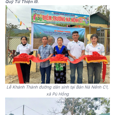
Quỹ Từ Thiện i9.
Lễ Khánh Thành đường dân sinh tại Bản Nà Nếnh C1,
xã Pú Hồng