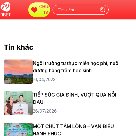
CHUNG
Tìm
TAY
i9BET
kiếm
cho:
Tin khác
Ngôi trường tư thục miễn học phí, nuôi
dưỡng hàng trăm học sinh
16/04/2023
TIẾP SỨC GIA ĐÌNH, VƯỢT QUA NỖI
ĐAU
26/07/2026
MỘT CHÚT TẤM LÒNG – VẠN ĐIỀU
HẠNH PHÚC