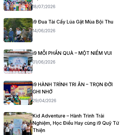
18/07/2026
i9 Đua Tài Cấy Lúa Gặt Mùa Bội Thu
14/06/2026
i9 MỖI PHẦN QUÀ – MỘT NIỀM VUI
01/06/2026
i9 HÀNH TRÌNH TRI ÂN – TRỌN ĐỜI
GHI NHỚ
29/04/2026
Kid Adventure – Hành Trình Trải
Nghiệm, Học Điều Hay cùng i9 Quỹ Từ
Thiện