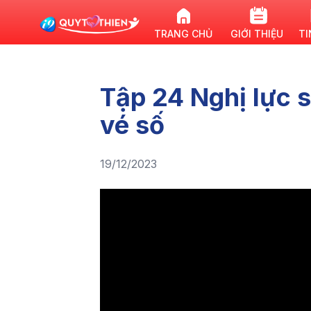
TRANG CHỦ
GIỚI THIỆU
TI
Tập 24 Nghị lực 
vé số
19/12/2023