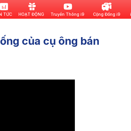
N TỨC
HOẠT ĐỘNG
Truyền Thông i9
Cộng Đồng i9
sống của cụ ông bán