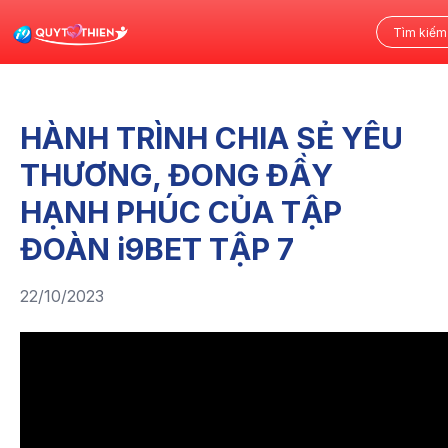
HÀNH TRÌNH CHIA SẺ YÊU
THƯƠNG, ĐONG ĐẦY
HẠNH PHÚC CỦA TẬP
ĐOÀN i9BET TẬP 7
22/10/2023