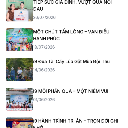
TIẾP SỨC GIA ĐÌNH, VƯỢT QUA NỖI
ĐAU
26/07/2026
MỘT CHÚT TẤM LÒNG – VẠN ĐIỀU
HẠNH PHÚC
18/07/2026
i9 Đua Tài Cấy Lúa Gặt Mùa Bội Thu
14/06/2026
i9 MỖI PHẦN QUÀ – MỘT NIỀM VUI
01/06/2026
i9 HÀNH TRÌNH TRI ÂN – TRỌN ĐỜI GHI
NHỚ