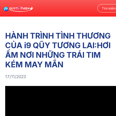
HÀNH TRÌNH TÌNH THƯƠNG
CỦA i9 QŨY TƯƠNG LAI:HƠI
ẤM NƠI NHỮNG TRÁI TIM
KÉM MAY MẮN
17/11/2023