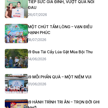
TIẾP SỨC GIA ĐÌNH, VƯỢT QUA NỖI
ĐAU
26/07/2026
MỘT CHÚT TẤM LÒNG – VẠN ĐIỀU
HẠNH PHÚC
18/07/2026
i9 Đua Tài Cấy Lúa Gặt Mùa Bội Thu
14/06/2026
i9 MỖI PHẦN QUÀ – MỘT NIỀM VUI
01/06/2026
i9 HÀNH TRÌNH TRI ÂN – TRỌN ĐỜI GHI
NHỚ