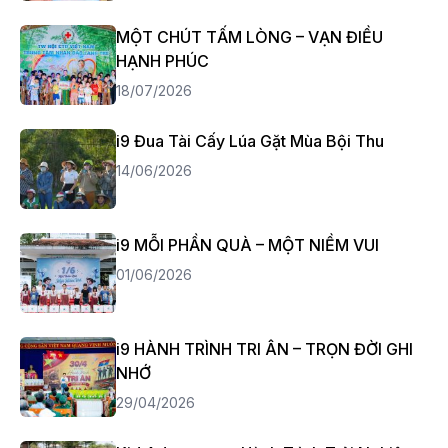
MỘT CHÚT TẤM LÒNG – VẠN ĐIỀU
HẠNH PHÚC
18/07/2026
i9 Đua Tài Cấy Lúa Gặt Mùa Bội Thu
14/06/2026
i9 MỖI PHẦN QUÀ – MỘT NIỀM VUI
01/06/2026
i9 HÀNH TRÌNH TRI ÂN – TRỌN ĐỜI GHI
NHỚ
29/04/2026