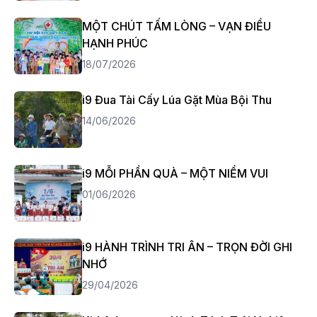
MỘT CHÚT TẤM LÒNG – VẠN ĐIỀU
HẠNH PHÚC
18/07/2026
i9 Đua Tài Cấy Lúa Gặt Mùa Bội Thu
14/06/2026
i9 MỖI PHẦN QUÀ – MỘT NIỀM VUI
01/06/2026
i9 HÀNH TRÌNH TRI ÂN – TRỌN ĐỜI GHI
NHỚ
29/04/2026