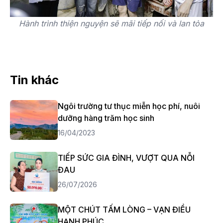
Hành trình thiện nguyện sẽ mãi tiếp nối và lan tỏa
Tin khác
Ngôi trường tư thục miễn học phí, nuôi
dưỡng hàng trăm học sinh
16/04/2023
TIẾP SỨC GIA ĐÌNH, VƯỢT QUA NỖI
ĐAU
26/07/2026
MỘT CHÚT TẤM LÒNG – VẠN ĐIỀU
HẠNH PHÚC