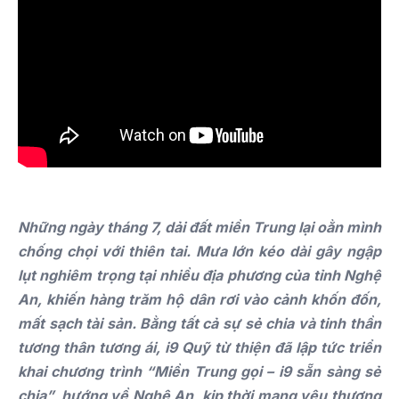
Những ngày tháng 7, dải đất miền Trung lại oằn mình
chống chọi với thiên tai. Mưa lớn kéo dài gây ngập
lụt nghiêm trọng tại nhiều địa phương của tỉnh Nghệ
An, khiến hàng trăm hộ dân rơi vào cảnh khốn đốn,
mất sạch tài sản. Bằng tất cả sự sẻ chia và tinh thần
tương thân tương ái, i9 Quỹ từ thiện đã lập tức triển
khai chương trình “Miền Trung gọi – i9 sẵn sàng sẻ
chia”, hướng về Nghệ An, kịp thời mang yêu thương