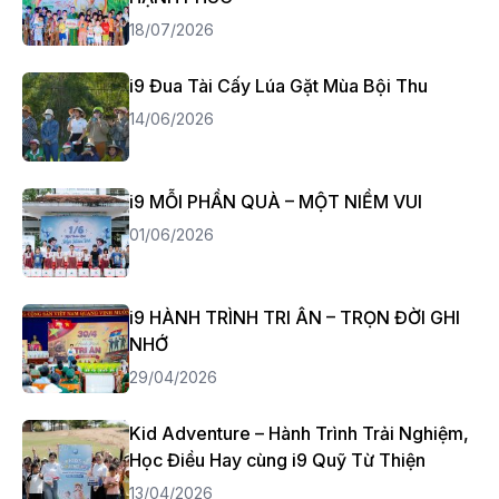
18/07/2026
i9 Đua Tài Cấy Lúa Gặt Mùa Bội Thu
14/06/2026
i9 MỖI PHẦN QUÀ – MỘT NIỀM VUI
01/06/2026
i9 HÀNH TRÌNH TRI ÂN – TRỌN ĐỜI GHI
NHỚ
29/04/2026
Kid Adventure – Hành Trình Trải Nghiệm,
Học Điều Hay cùng i9 Quỹ Từ Thiện
13/04/2026