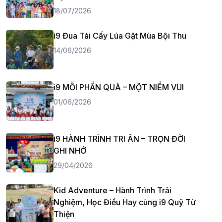
18/07/2026
i9 Đua Tài Cấy Lúa Gặt Mùa Bội Thu
14/06/2026
i9 MỖI PHẦN QUÀ – MỘT NIỀM VUI
01/06/2026
i9 HÀNH TRÌNH TRI ÂN – TRỌN ĐỜI
GHI NHỚ
29/04/2026
Kid Adventure – Hành Trình Trải
Nghiệm, Học Điều Hay cùng i9 Quỹ Từ
Thiện