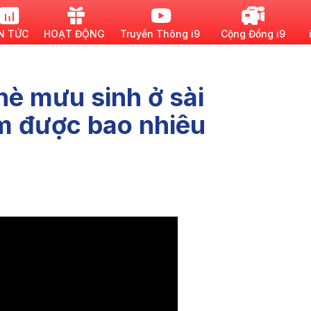
N TỨC
HOẠT ĐỘNG
Truyền Thông i9
Cộng Đồng i9
hè mưu sinh ở sài
m được bao nhiêu