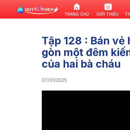
TRANG CHỦ
GIỚI THIỆU
TI
Tập 128 : Bán vẻ 
gòn một đêm kiế
của hai bà cháu
07/01/2025