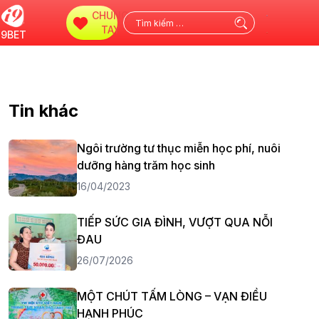
CHUNG
Tìm
TAY
i9BET
kiếm
cho:
Tin khác
Ngôi trường tư thục miễn học phí, nuôi
dưỡng hàng trăm học sinh
16/04/2023
TIẾP SỨC GIA ĐÌNH, VƯỢT QUA NỖI
ĐAU
26/07/2026
MỘT CHÚT TẤM LÒNG – VẠN ĐIỀU
HẠNH PHÚC