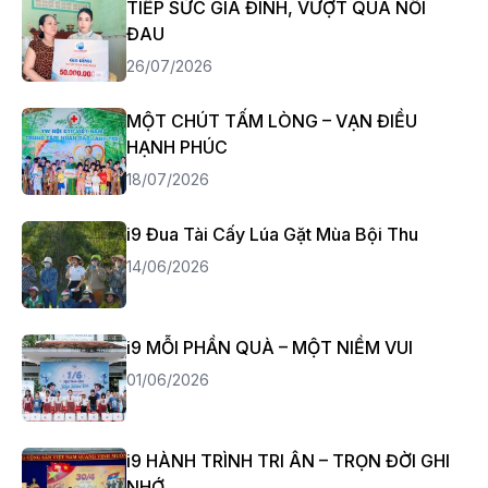
TIẾP SỨC GIA ĐÌNH, VƯỢT QUA NỖI
ĐAU
26/07/2026
MỘT CHÚT TẤM LÒNG – VẠN ĐIỀU
HẠNH PHÚC
18/07/2026
i9 Đua Tài Cấy Lúa Gặt Mùa Bội Thu
14/06/2026
i9 MỖI PHẦN QUÀ – MỘT NIỀM VUI
01/06/2026
i9 HÀNH TRÌNH TRI ÂN – TRỌN ĐỜI GHI
NHỚ