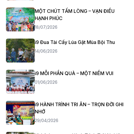
MỘT CHÚT TẤM LÒNG – VẠN ĐIỀU
HẠNH PHÚC
18/07/2026
i9 Đua Tài Cấy Lúa Gặt Mùa Bội Thu
14/06/2026
i9 MỖI PHẦN QUÀ – MỘT NIỀM VUI
01/06/2026
i9 HÀNH TRÌNH TRI ÂN – TRỌN ĐỜI GHI
NHỚ
29/04/2026