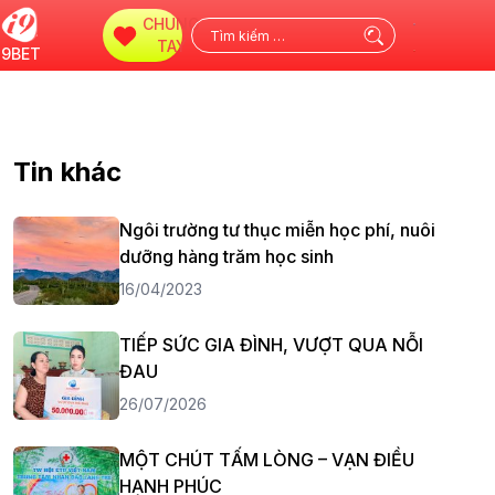
CHUNG
Tìm
TAY
i9BET
kiếm
cho:
Tin khác
Ngôi trường tư thục miễn học phí, nuôi
dưỡng hàng trăm học sinh
16/04/2023
TIẾP SỨC GIA ĐÌNH, VƯỢT QUA NỖI
ĐAU
26/07/2026
MỘT CHÚT TẤM LÒNG – VẠN ĐIỀU
HẠNH PHÚC