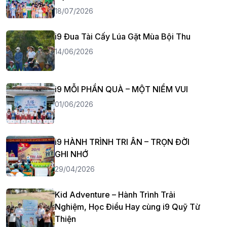
18/07/2026
i9 Đua Tài Cấy Lúa Gặt Mùa Bội Thu
14/06/2026
i9 MỖI PHẦN QUÀ – MỘT NIỀM VUI
01/06/2026
i9 HÀNH TRÌNH TRI ÂN – TRỌN ĐỜI
GHI NHỚ
29/04/2026
Kid Adventure – Hành Trình Trải
Nghiệm, Học Điều Hay cùng i9 Quỹ Từ
Thiện