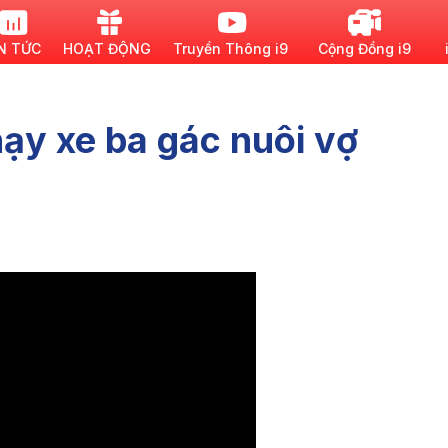
N TỨC
HOẠT ĐỘNG
Truyền Thông i9
Cộng Đồng i9
ạy xe ba gác nuôi vợ