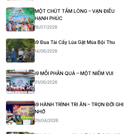
MỘT CHÚT TẤM LÒNG – VẠN ĐIỀU
HẠNH PHÚC
18/07/2026
i9 Đua Tài Cấy Lúa Gặt Mùa Bội Thu
14/06/2026
i9 MỖI PHẦN QUÀ – MỘT NIỀM VUI
01/06/2026
i9 HÀNH TRÌNH TRI ÂN – TRỌN ĐỜI GHI
NHỚ
29/04/2026