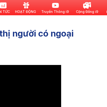
N TỨC
HOẠT ĐỘNG
Truyền Thông i9
Cộng Đồng i9
thị người có ngoại