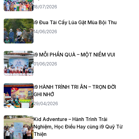
18/07/2026
i9 Đua Tài Cấy Lúa Gặt Mùa Bội Thu
14/06/2026
i9 MỖI PHẦN QUÀ – MỘT NIỀM VUI
01/06/2026
i9 HÀNH TRÌNH TRI ÂN – TRỌN ĐỜI
GHI NHỚ
29/04/2026
Kid Adventure – Hành Trình Trải
Nghiệm, Học Điều Hay cùng i9 Quỹ Từ
Thiện