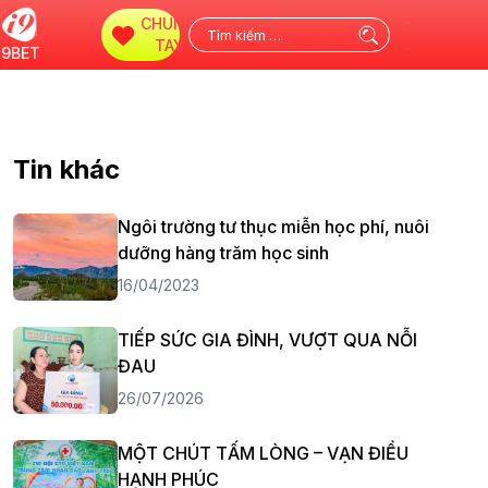
CHUNG
Tìm
TAY
i9BET
kiếm
cho:
Tin khác
Ngôi trường tư thục miễn học phí, nuôi
dưỡng hàng trăm học sinh
16/04/2023
TIẾP SỨC GIA ĐÌNH, VƯỢT QUA NỖI
ĐAU
26/07/2026
MỘT CHÚT TẤM LÒNG – VẠN ĐIỀU
HẠNH PHÚC