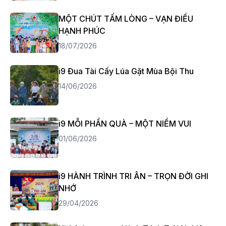
MỘT CHÚT TẤM LÒNG – VẠN ĐIỀU
HẠNH PHÚC
18/07/2026
i9 Đua Tài Cấy Lúa Gặt Mùa Bội Thu
14/06/2026
i9 MỖI PHẦN QUÀ – MỘT NIỀM VUI
01/06/2026
i9 HÀNH TRÌNH TRI ÂN – TRỌN ĐỜI GHI
NHỚ
29/04/2026