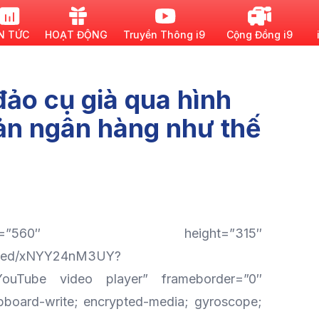
N TỨC
HOẠT ĐỘNG
Truyền Thông i9
Cộng Đồng i9
đảo cụ già qua hình
ản ngân hàng như thế
560″ height=”315″
mbed/xNYY24nM3UY?
ouTube video player” frameborder=”0″
ipboard-write; encrypted-media; gyroscope;