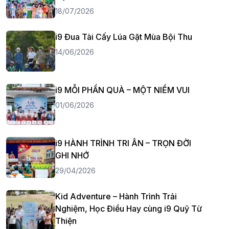
18/07/2026
i9 Đua Tài Cấy Lúa Gặt Mùa Bội Thu
14/06/2026
i9 MỖI PHẦN QUÀ – MỘT NIỀM VUI
01/06/2026
i9 HÀNH TRÌNH TRI ÂN – TRỌN ĐỜI
GHI NHỚ
29/04/2026
Kid Adventure – Hành Trình Trải
Nghiệm, Học Điều Hay cùng i9 Quỹ Từ
Thiện