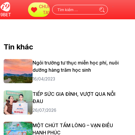
CHUNG
Tìm
TAY
i9BET
kiếm
cho:
Tin khác
Ngôi trường tư thục miễn học phí, nuôi
dưỡng hàng trăm học sinh
16/04/2023
TIẾP SỨC GIA ĐÌNH, VƯỢT QUA NỖI
ĐAU
26/07/2026
MỘT CHÚT TẤM LÒNG – VẠN ĐIỀU
HẠNH PHÚC