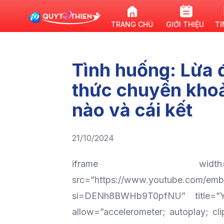
TRANG CHỦ
GIỚI THIỆU
TI
Tình huống: Lừa 
thức chuyển kho
nào và cái kết
21/10/2024
iframe width=”
src=”https://www.youtube.com/e
si=DENh8BWHb9T0pfNU” title=”Y
allow=”accelerometer; autoplay; cl