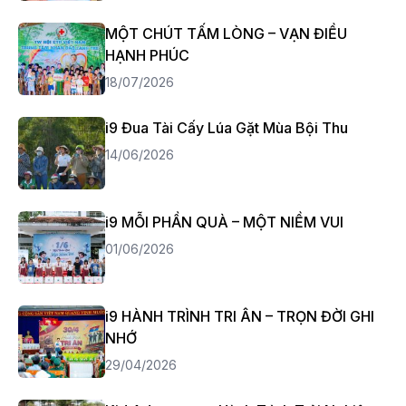
MỘT CHÚT TẤM LÒNG – VẠN ĐIỀU
HẠNH PHÚC
18/07/2026
i9 Đua Tài Cấy Lúa Gặt Mùa Bội Thu
14/06/2026
i9 MỖI PHẦN QUÀ – MỘT NIỀM VUI
01/06/2026
i9 HÀNH TRÌNH TRI ÂN – TRỌN ĐỜI GHI
NHỚ
29/04/2026